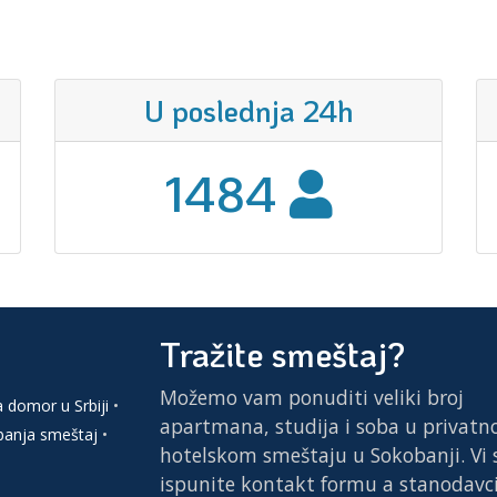
U poslednja 24h
1484
Tražite smeštaj?
Možemo vam ponuditi veliki broj
a domor u Srbiji
•
apartmana, studija i soba u privatn
anja smeštaj
•
hotelskom smeštaju u Sokobanji. Vi
ispunite kontakt formu a stanodavci