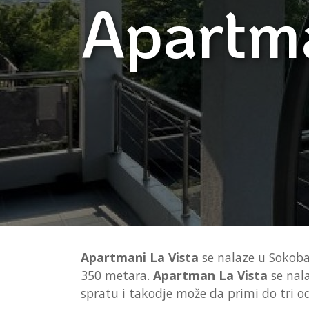
Apartma
Apartmani La Vista
se nalaze u Sokoban
350 metara.
Apartman La Vista
se nal
spratu i takodje može da primi do tri o