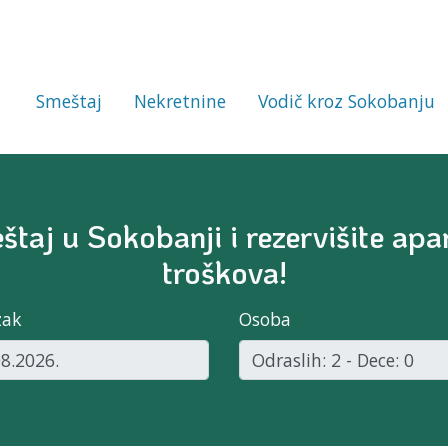
Smeštaj
Nekretnine
Vodič kroz Sokobanju
taj u Sokobanji i rezervišite apar
troškova!
zak
Osoba