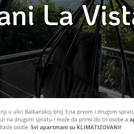
ni La Vist
ji u ulici Balkanskoj broj 3 na prvom i drugom spratu.
azi na drugom spratu i može da primi do tri osobe a
a
dlasle osobe.
Svi apartmani su KLIMATIZOVANI!