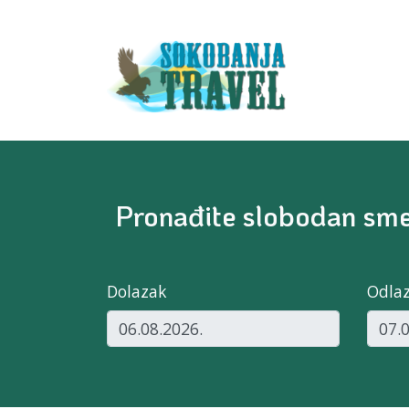
Pronađite slobodan smeš
Dolazak
Odla