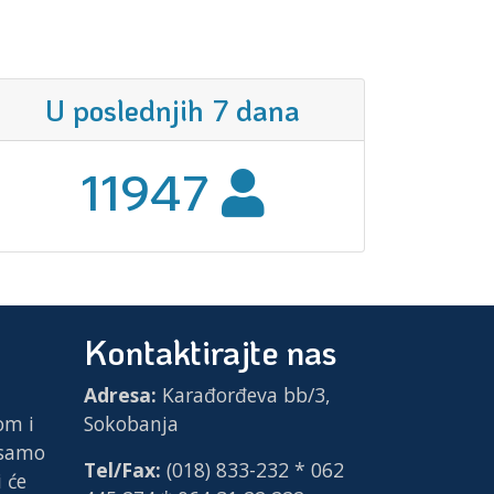
U poslednjih 7 dana
11947
Kontaktirajte nas
Adresa:
Karađorđeva bb/3,
om i
Sokobanja
 samo
Tel/Fax:
(018) 833-232 * 062
 će