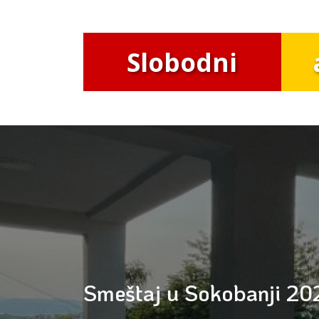
Slobodni
Smeštaj u Sokobanji 202