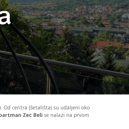
a
 Od centra (šetališta) su udaljeni oko
partman Zec Beli
se nalazi na prvom