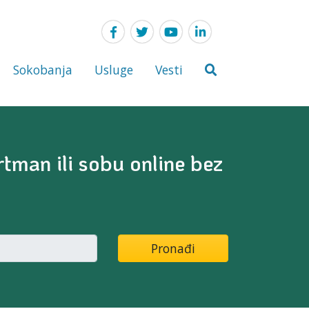
Sokobanja
Usluge
Vesti
tman ili sobu online bez
Pronađi