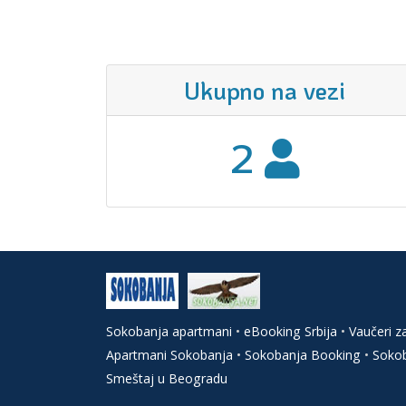
Ukupno na vezi
2
Sokobanja apartmani
•
eBooking Srbija
•
Vaučeri z
Apartmani Sokobanja
•
Sokobanja Booking
•
Sokob
Smeštaj u Beogradu